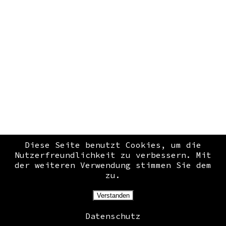
Diese Seite benutzt Cookies, um die
Nutzerfreundlichkeit zu verbessern. Mit
Heiniverse
der weiteren Verwendung stimmen Sie dem
Ausstellung 24-26.Juni
zu.
Bismarckstraße 88
Verstanden
APRIL 13, 2022
Datenschutz